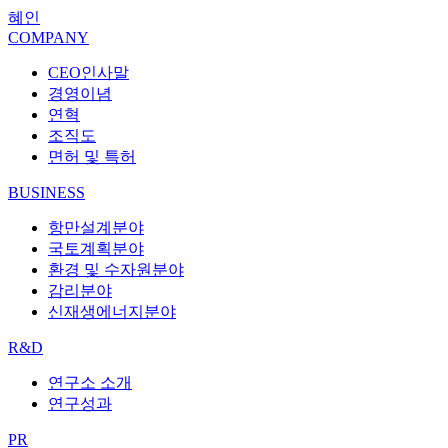
혜인
COMPANY
CEO인사말
경영이념
연혁
조직도
면허 및 특허
BUSINESS
항만설계분야
국토계획분야
환경 및 수자원분야
감리분야
신재생에너지분야
R&D
연구소 소개
연구성과
PR